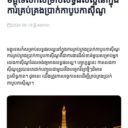
ការគ្រប់គ្រងប្រាក់កាបូបកាស៊ីណូ
2026-06-18
Admin
មគ្គុទេសក៍សម្រាប់លទ្ធផលល្អនៅក្នុងការគ្រប់គ្រងប្រាក់កាបូបកាស៊ីណូ
ការគ្រប់គ្រងប្រាក់កាបូបកាស៊ីណូគឺជាការងារដ៏សំខាន់មួយសម្រាប់អ្នក
លេងកាស៊ីណូដែលចង់ឲ្យមានលទ្ធផលល្អ។ បច្ចុប្បន្ននេះ ការលេងកា
ស៊ីណូត្រូវបានគេដាក់បញ្ចូលជាមួយនឹងបច្ចេកវិទ្យាថ្មីៗដ៏មាន
ប្រសិទ្ធភាព។ ដូចនេះ យើងត្រូវការបច្ចេកទេសដើម្បីគ្រប់គ្រងប្រាក់
កាបូបកាស៊ីណូ។