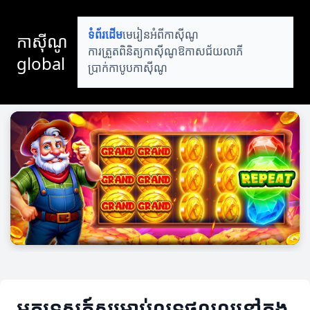
ទំព័រដើម
មេរៀនអំពីកាស៊ីណូ
កាស៊ីណូ
ការត្រួតពិនិត្យកាស៊ីណូ
ឱកាសជ័យលាភី
global
ប្រាក់កាបូបកាស៊ីណូ
មគ្គុទេសក៍សម្រាប់លទ្ធផលល្អនៅក្នុង