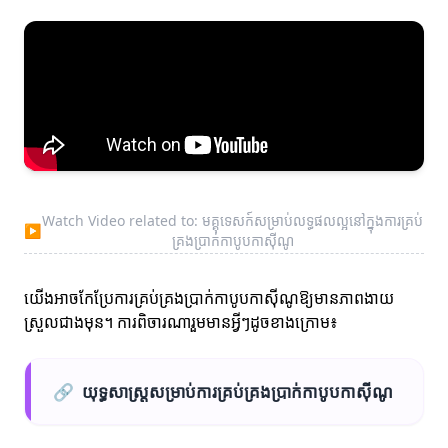
Watch Video related to: មគ្គុទេសក៍សម្រាប់លទ្ធផលល្អនៅក្នុងការគ្រប់
▶
គ្រងប្រាក់កាបូបកាស៊ីណូ
យើងអាចកែប្រែការគ្រប់គ្រងប្រាក់កាបូបកាស៊ីណូឱ្យមានភាពងាយ
ស្រួលជាងមុន។ ការពិចារណារួមមានអ្វីៗដូចខាងក្រោម៖
🔗
យុទ្ធសាស្ត្រសម្រាប់ការគ្រប់គ្រងប្រាក់កាបូបកាស៊ីណូ