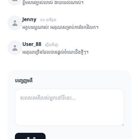
ខ្លឹមសារច្បាស់លាស់ ងាយយល់ណាស់។
Jenny
១០ នាទីមុន
អត្ថបទល្អណាស់! អរគុណសម្រាប់ការចែករំលែក។
User_88
ម្សិលមិញ
អរគុណច្រើនដែលបានផ្តល់ចំណេះដឹងថ្មីៗ។
បញ្ចេញមតិ