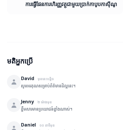
ការធ្វើផែនការហិរញ្ញវត្ថុជាមួយប្រាក់កាបូបកាស៊ីណូ
មតិអ្នកប្រើ
David
មុននេះបន្តិច
សូមអរគុណសម្រាប់ព័ត៌មានដ៏ល្អនេះ។
Jenny
២ ម៉ោងមុន
ខ្លឹមសារមានប្រយោជន៍ខ្លាំងណាស់។
Daniel
១០ នាទីមុន