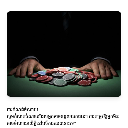
ការកំណត់ចំណាយ
សូមកំណត់ចំណាយដែលអ្នកអាចទទួលយកបាន។ ការតម្រូវឱ្យអ្នកមិន
អាចចំណាយលើអ្វីនៅលើការលេងនោះទេ។