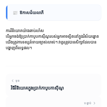
📰
ឱកាសជ័យលាភី
ការវិនិយោគយ៉ាងឆាប់រហ័ស
បើអ្នកចង់ឱ្យប្រាក់កាបូបកាស៊ីណូរបស់អ្នកអាចស្ថិតនៅក្នុងវិស័យឆ្នោត
យើងត្រូវការទស្សន៍ទាយច្បាស់លាស់។ វាគួរត្រូវបានសិក្សាដែលបាន
បង្ហាញពីលទ្ធផល។
មុន
វិធីវិនិយោគក្នុងប្រាក់កាបូបកាស៊ីណូ
បន្ទាប់