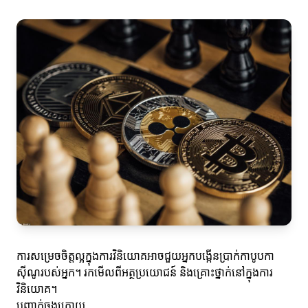
ការសម្រេចចិត្តល្អក្នុងការវិនិយោគអាចជួយអ្នកបង្កើនប្រាក់កាបូបកា
ស៊ីណូរបស់អ្នក។ រកមើលពីអត្ថប្រយោជន៍ និងគ្រោះថ្នាក់នៅក្នុងការ
វិនិយោគ។
បញ្ចាក់ចុងក្រោយ