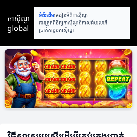
ទំព័រដើម
មេរៀនអំពីកាស៊ីណូ
កាស៊ីណូ
ការត្រួតពិនិត្យកាស៊ីណូ
ឱកាសជ័យលាភី
global
ប្រាក់កាបូបកាស៊ីណូ
វិធីសាស្ត្រប្រសើរដើម្បីគ្រប់គ្រងប្រាក់