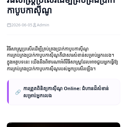
កាបូបកាស៊ីណូ
2026-06-05
Admin
វិធីសាស្ត្រប្រសើរដើម្បីគ្រប់គ្រងប្រាក់កាបូបកាស៊ីណូ
ការគ្រប់គ្រងប្រាក់កាបូបកាស៊ីណូគឺជាសារសំខាន់សម្រាប់អ្នកលេង។
ក្នុងអត្ថបទនេះ យើងនឹងពិចារណាអំពីវិធីសាស្ត្រដែលអាចជួយអ្នកធ្វើឱ្យ
ការគ្រប់គ្រងប្រាក់កាបូបកាស៊ីណូរបស់អ្នកប្រសើរឡើង។
ការត្រួតពិនិត្យកាស៊ីណូ Online: ជំហានដ៏សំខាន់
🔗
សម្រាប់អ្នកលេង