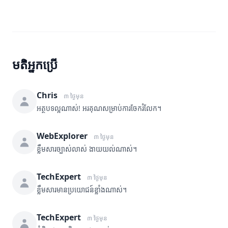
មតិអ្នកប្រើ
Chris
៣ ថ្ងៃមុន
អត្ថបទល្អណាស់! អរគុណសម្រាប់ការចែករំលែក។
WebExplorer
៣ ថ្ងៃមុន
ខ្លឹមសារច្បាស់លាស់ ងាយយល់ណាស់។
TechExpert
៣ ថ្ងៃមុន
ខ្លឹមសារមានប្រយោជន៍ខ្លាំងណាស់។
TechExpert
៣ ថ្ងៃមុន